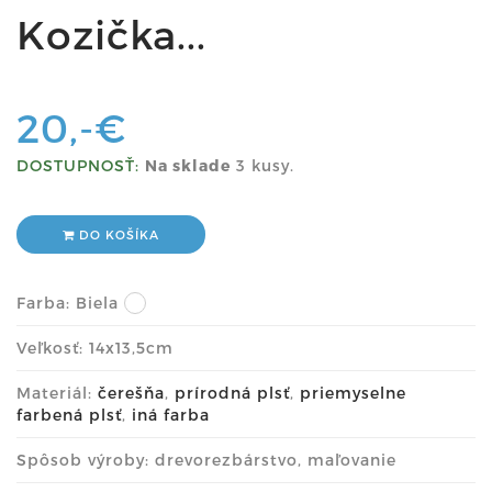
Kozička...
20,-€
DOSTUPNOSŤ:
Na sklade
3 kusy.
DO KOŠÍKA
Farba:
Biela
Veľkosť: 14x13,5cm
Materiál:
čerešňa
,
prírodná plsť
,
priemyselne
farbená plsť
,
iná farba
Spôsob výroby: drevorezbárstvo, maľovanie