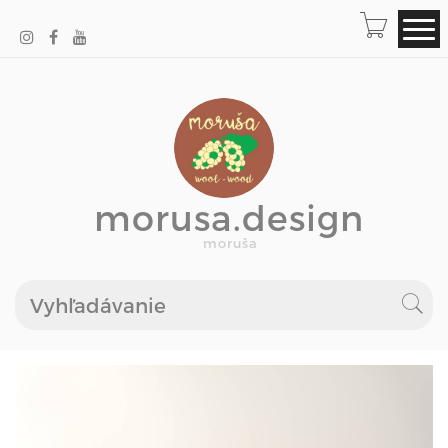
morusa.design
moruša