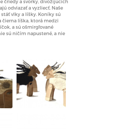
e čriedy a svorky, divožijúcich
ú odviazať a vyzliecť. Naše
táť vlky a líšky. Koníky sú
 čierna líška, ktorá medzi
íčok, a sú ošmirgľované
ie sú ničím napustené, a nie