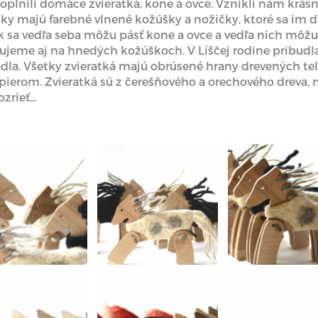
doplnili domáce zvieratká, kone a ovce. Vznikli nám krásn
y majú farebné vlnené kožúšky a nožičky, ktoré sa im daj
k sa vedľa seba môžu pásť kone a ovce a vedľa nich môžu s
acujeme aj na hnedých kožúškoch. V Líščej rodine pribudla
dla. Všetky zvieratká majú obrúsené hrany drevených tel
erom. Zvieratká sú z čerešňového a orechového dreva, n
zrieť...