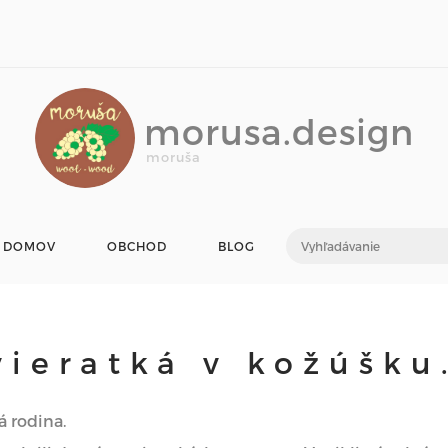
morusa.design
moruša
DOMOV
OBCHOD
BLOG
vieratká v kožúšku.
á rodina.