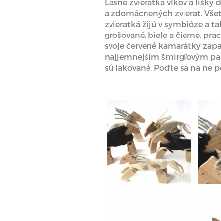
Lesné zvieratká vlkov a líšky 
a zdomácnených zvierat. Všetk
zvieratká žijú v symbióze a ta
grošované, biele a čierne, pr
svoje červené kamarátky zapa
najjemnejším šmirgľovým papi
sú lakované. Poďte sa na ne po