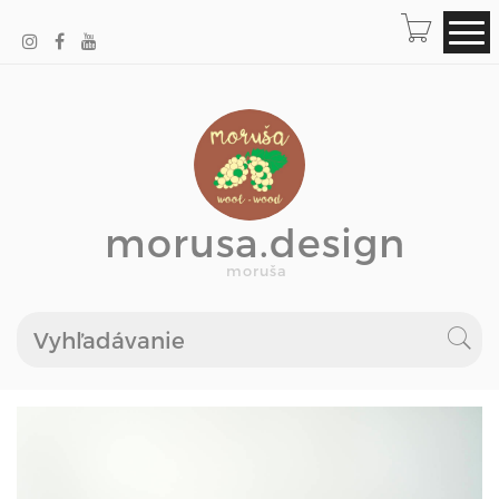
morusa.design
moruša